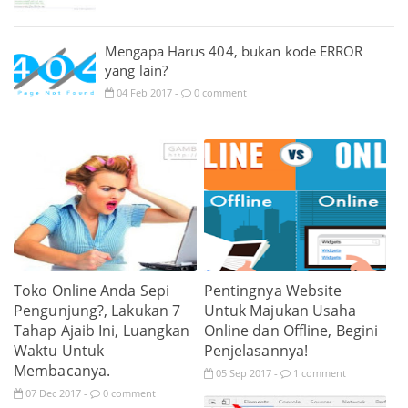
Mengapa Harus 404, bukan kode ERROR
yang lain?
04
Feb
2017
0 comment
-
Toko Online Anda Sepi
Pentingnya Website
Pengunjung?, Lakukan 7
Untuk Majukan Usaha
Tahap Ajaib Ini, Luangkan
Online dan Offline, Begini
Waktu Untuk
Penjelasannya!
Membacanya.
05
Sep
2017
1 comment
-
07
Dec
2017
0 comment
-