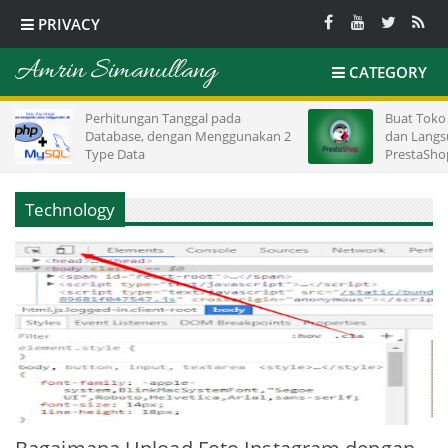
PRIVACY
Amrin Simanullang
CATEGORY
Perhitungan Tanggal pada
Buat Toko Onlinemu
Database, dengan Menggunakan 2
dan Langsung Jual
Type Data
PrestaShop di cPa
Technology