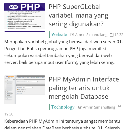
PHP SuperGLobal
variabel, mana yang
sering digunakan?
Website
Amrin Simanullang
12:32
Merupakan variabel global yang berasal dari web server 01.
Pengertian Bahsa pemrograman PHP juga memiliki
sekumpulan variabel tambahan yang berasal dari web
server, baik berupa input user (form), yang lebih sering...
PHP MyAdmin Interface
paling terlaris untuk
mengolah Database
Technology
Amrin Simanullang
19:30
Keberadaan PHP MyAdmin ini tentunya sangat membantu
dalam pengolahan DataBase berbasis website. 01. Sejarah