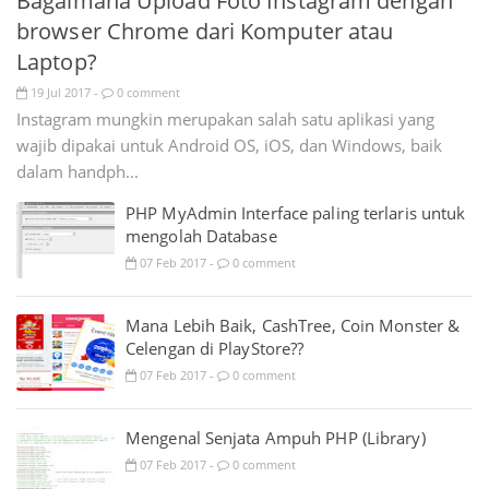
Bagaimana Upload Foto Instagram dengan
browser Chrome dari Komputer atau
Laptop?
19
Jul
2017
0 comment
-
Instagram mungkin merupakan salah satu aplikasi yang
wajib dipakai untuk Android OS, iOS, dan Windows, baik
dalam handph...
PHP MyAdmin Interface paling terlaris untuk
mengolah Database
07
Feb
2017
0 comment
-
Mana Lebih Baik, CashTree, Coin Monster &
Celengan di PlayStore??
07
Feb
2017
0 comment
-
Mengenal Senjata Ampuh PHP (Library)
07
Feb
2017
0 comment
-